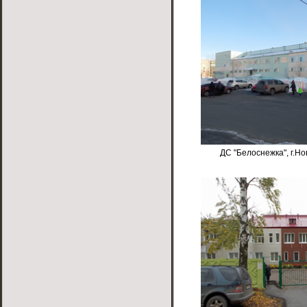
ДС "Белоснежка", г.Но